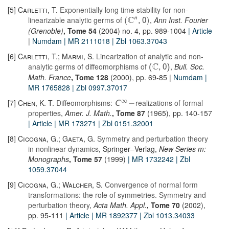
[5]
Carletti, T.
Exponentially long time stability for non-
C
n
linearizable analytic germs of
,
Ann Inst. Fourier
(
)
,
0
(Grenoble)
, Tome 54
(2004) no. 4, pp. 989-1004
| Article
|
Numdam
| MR 2111018
| Zbl 1063.37043
[6]
Carletti, T.; Marmi, S.
Linearization of analytic and non-
C
analytic germs of diffeomorphisms of
,
Bull. Soc.
(
,
0
)
Math. France
, Tome 128
(2000), pp. 69-85 |
Numdam
|
MR 1765828
| Zbl 0997.37017
∞
[7]
Chen, K. T.
Diffeomorphisms:
realizations of formal
−
C
properties
,
Amer. J. Math.
, Tome 87
(1965), pp. 140-157
| Article
| MR 173271
| Zbl 0151.32001
[8]
Cicogna, G.; Gaeta, G.
Symmetry and perturbation theory
in nonlinear dynamics
, Springer–Verlag,
New Series m:
Monographs
, Tome 57
(1999)
| MR 1732242
| Zbl
1059.37044
[9]
Cicogna, G.; Walcher, S.
Convergence of normal form
transformations: the role of symmetries. Symmetry and
perturbation theory
,
Acta Math. Appl.
, Tome 70
(2002),
pp. 95-111
| Article
| MR 1892377
| Zbl 1013.34033