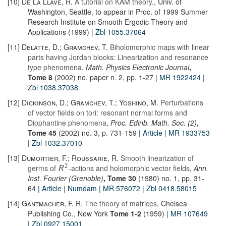
[10]
De La Llave, R.
A tutorial on KAM theory.
, Univ. of
Washington, Seattle, to appear in Proc. of 1999 Summer
Research Institute on Smooth Ergodic Theory and
Applications (1999)
| Zbl 1055.37064
[11]
Delatte, D.; Gramchev, T.
Biholomorphic maps with linear
parts having Jordan blocks: Linearization and resonance
type phenomena
,
Math. Physics Electronic Journal
,
Tome 8
(2002) no. paper n. 2, pp. 1-27
| MR 1922424
|
Zbl 1038.37038
[12]
Dickinson, D.; Gramchev, T.; Yoshino, M.
Perturbations
of vector fields on tori: resonant normal forms and
Diophantine phenomena
,
Proc. Edinb. Math. Soc. (2)
,
Tome 45
(2002) no. 3, p. 731-159
| Article
| MR 1933753
| Zbl 1032.37010
[13]
Dumortier, F.; Roussarie, R.
Smooth linearization of
germs of
-actions and holomorphic vector fields
,
Ann.
2
R
Inst. Fourier (Grenoble)
, Tome 30
(1980) no. 1, pp. 31-
64
| Article
|
Numdam
| MR 576072
| Zbl 0418.58015
[14]
Gantmacher, F. R.
The theory of matrices
, Chelsea
Publishing Co., New York
Tome 1-2
(1959)
| MR 107649
| Zbl 0927.15001