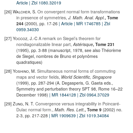
Article
| Zbl 1080.32019
[26]
Walcher, S.
On convergent normal form transformations
in presence of symmetries
,
J. Math. Anal. Appl.
, Tome
244
(2000), pp. 17-26
| Article
| MR 1746785
| Zbl
0959.34030
[27]
Yoccoz, J.-C
A remark on Siegel’s theorem for
nondiagonalizable linear part
,
Astérisque
, Tome 231
(1995), pp. 3-88 (manuscript, 1978, see also Théorème
de Siegel, nombres de Bruno et polynômes
quadratiques)
[28]
Yoshino, M.
Simultaneous normal forms of commuting
maps and vector fields
,
World Scientific, Singapore
(1999), pp. 287-294 (A. Degasperis, G. Gaeta eds.,
Symmetry and perturbation theory SPT 98, Rome 16–22
December 1998)
| MR 1844128
| Zbl 0964.37029
[29]
Zung, N. T.
Convergence versus integrability in Poincaré-
Dulac normal form.
,
Math. Res. Lett.
, Tome 9
(2002) no.
2-3, pp. 217-228
| MR 1909639
| Zbl 1019.34084