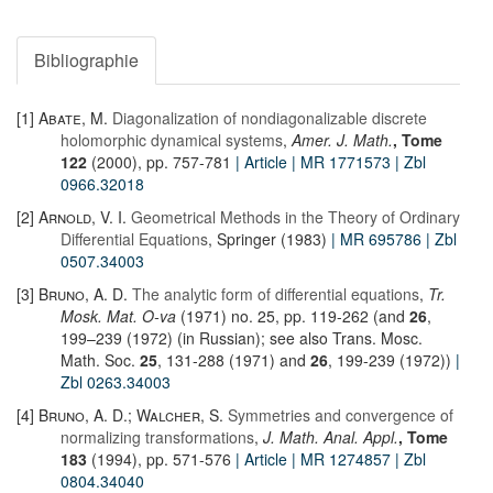
Bibliographie
[1]
Abate, M.
Diagonalization of nondiagonalizable discrete
holomorphic dynamical systems
,
Amer. J. Math.
, Tome
122
(2000), pp. 757-781
| Article
| MR 1771573
| Zbl
0966.32018
[2]
Arnold, V. I.
Geometrical Methods in the Theory of Ordinary
Differential Equations
, Springer (1983)
| MR 695786
| Zbl
0507.34003
[3]
Bruno, A. D.
The analytic form of differential equations
,
Tr.
Mosk. Mat. O-va
(1971) no. 25, pp. 119-262 (and
26
,
199–239 (1972) (in Russian); see also Trans. Mosc.
Math. Soc.
25
, 131-288 (1971) and
26
, 199-239 (1972))
|
Zbl 0263.34003
[4]
Bruno, A. D.; Walcher, S.
Symmetries and convergence of
normalizing transformations
,
J. Math. Anal. Appl.
, Tome
183
(1994), pp. 571-576
| Article
| MR 1274857
| Zbl
0804.34040