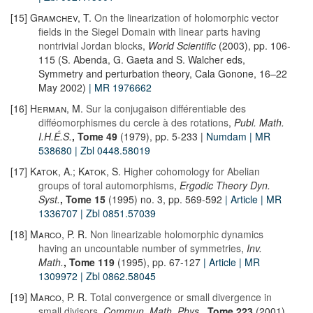
[15]
Gramchev, T.
On the linearization of holomorphic vector
fields in the Siegel Domain with linear parts having
nontrivial Jordan blocks
,
World Scientific
(2003), pp. 106-
115 (S. Abenda, G. Gaeta and S. Walcher eds,
Symmetry and perturbation theory, Cala Gonone, 16–22
May 2002)
| MR 1976662
[16]
Herman, M.
Sur la conjugaison différentiable des
difféomorphismes du cercle à des rotations
,
Publ. Math.
I.H.É.S.
, Tome 49
(1979), pp. 5-233 |
Numdam
| MR
538680
| Zbl 0448.58019
[17]
Katok, A.; Katok, S.
Higher cohomology for Abelian
groups of toral automorphisms
,
Ergodic Theory Dyn.
Syst.
, Tome 15
(1995) no. 3, pp. 569-592
| Article
| MR
1336707
| Zbl 0851.57039
[18]
Marco, P. R.
Non linearizable holomorphic dynamics
having an uncountable number of symmetries
,
Inv.
Math.
, Tome 119
(1995), pp. 67-127
| Article
| MR
1309972
| Zbl 0862.58045
[19]
Marco, P. R.
Total convergence or small divergence in
small divisors
,
Commun. Math. Phys.
, Tome 223
(2001)