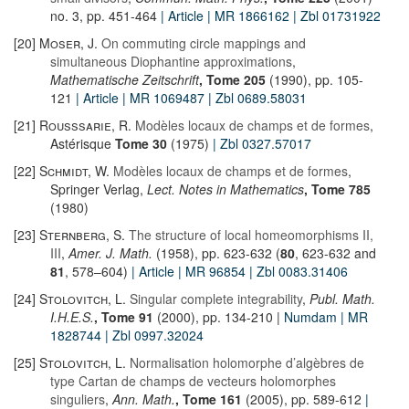
no. 3, pp. 451-464
| Article
| MR 1866162
| Zbl 01731922
[20]
Moser, J.
On commuting circle mappings and
simultaneous Diophantine approximations
,
Mathematische Zeitschrift
, Tome 205
(1990), pp. 105-
121
| Article
| MR 1069487
| Zbl 0689.58031
[21]
Rousssarie, R.
Modèles locaux de champs et de formes
,
Astérisque
Tome 30
(1975)
| Zbl 0327.57017
[22]
Schmidt, W.
Modèles locaux de champs et de formes
,
Springer Verlag,
Lect. Notes in Mathematics
, Tome 785
(1980)
[23]
Sternberg, S.
The structure of local homeomorphisms II,
III
,
Amer. J. Math.
(1958), pp. 623-632 (
80
, 623-632 and
81
, 578–604)
| Article
| MR 96854
| Zbl 0083.31406
[24]
Stolovitch, L.
Singular complete integrability
,
Publ. Math.
I.H.E.S.
, Tome 91
(2000), pp. 134-210 |
Numdam
| MR
1828744
| Zbl 0997.32024
[25]
Stolovitch, L.
Normalisation holomorphe d’algèbres de
type Cartan de champs de vecteurs holomorphes
singuliers
,
Ann. Math.
, Tome 161
(2005), pp. 589-612
|