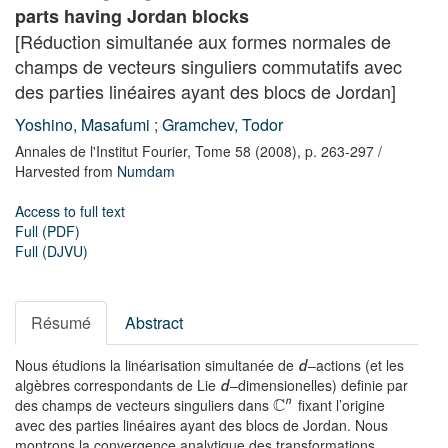
parts having Jordan blocks
[Réduction simultanée aux formes normales de
champs de vecteurs singuliers commutatifs avec
des parties linéaires ayant des blocs de Jordan]
Yoshino, Masafumi
;
Gramchev, Todor
Annales de l'Institut Fourier,
Tome 58
(2008),
p. 263-297
/
Harvested from
Numdam
Access to full text
Full (PDF)
Full (DJVU)
Résumé
Abstract
Nous étudions la linéarisation simultanée de
–actions (et les
d
algèbres correspondants de Lie
–dimensionelles) definie par
d
C
n
des champs de vecteurs singuliers dans
fixant l’origine
avec des parties linéaires ayant des blocs de Jordan. Nous
montrons la convergence analytique des transformations