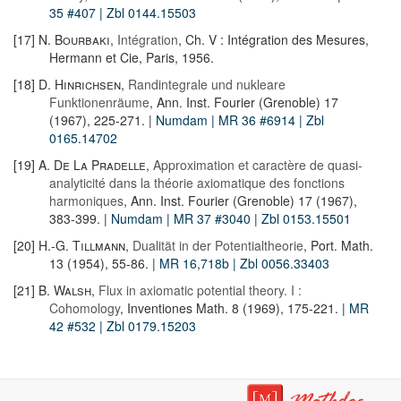
35 #407
| Zbl 0144.15503
[17]
N. Bourbaki
,
Intégration
, Ch. V : Intégration des Mesures,
Hermann et Cie, Paris, 1956.
[18]
D. Hinrichsen
,
Randintegrale und nukleare
Funktionenräume
, Ann. Inst. Fourier (Grenoble) 17
(1967), 225-271. |
Numdam
| MR 36 #6914
| Zbl
0165.14702
[19]
A. De La Pradelle
,
Approximation et caractère de quasi-
analyticité dans la théorie axiomatique des fonctions
harmoniques
, Ann. Inst. Fourier (Grenoble) 17 (1967),
383-399. |
Numdam
| MR 37 #3040
| Zbl 0153.15501
[20]
H.-G. Tillmann
,
Dualität in der Potentialtheorie
, Port. Math.
13 (1954), 55-86.
| MR 16,718b
| Zbl 0056.33403
[21]
B. Walsh
,
Flux in axiomatic potential theory. I :
Cohomology
, Inventiones Math. 8 (1969), 175-221.
| MR
42 #532
| Zbl 0179.15203