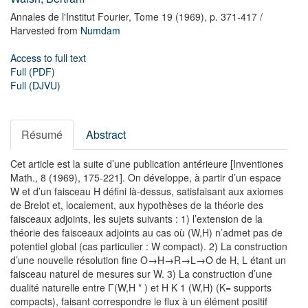
Annales de l'Institut Fourier,
Tome 19
(1969),
p. 371-417
/
Harvested from
Numdam
Access to full text
Full (PDF)
Full (DJVU)
Résumé
Abstract
Cet article est la suite d’une publication antérieure [Inventiones
Math., 8 (1969), 175-221]. On développe, à partir d’un espace
W
et d’un faisceau
H
défini là-dessus, satisfaisant aux axiomes
de Brelot et, localement, aux hypothèses de la théorie des
faisceaux adjoints, les sujets suivants : 1) l’extension de la
théorie des faisceaux adjoints au cas où
(
W
,
H
)
n’admet pas de
potentiel global (cas particulier :
W
compact). 2) La construction
d’une nouvelle résolution fine
O
→
H
→
R
→
L
→
O
de
H
,
L
étant un
faisceau naturel de mesures sur
W
. 3) La construction d’une
dualité naturelle entre
Γ
(
W
,
H
*
)
et
H
K
1
(
W
,
H
)
(
K
=
supports
compacts), faisant correspondre le flux à un élément positif