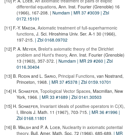
[10]
P. A. Loeb
,
An axiomatic treatment of pairs of elliptic
differential equations
, Ann. Inst. Fourier (Grenoble) 16
(1966), 167-208. |
Numdam
| MR 37 #3039
| Zbl
0172.15101
[11]
F.-Y. Maeda
,
Axiomatic treatment of full-superharmonic
functions
, J. Sci. Hiroshima Univ. Ser. A-1 30 (1966),
197-215.
| Zbl 0168.09702
[12]
P. A. Meyer
,
Brelot's axiomatic theory of the Dirichlet
problem and Hunt's theory
, Ann. Inst. Fourier (Grenoble)
13 (1963), 357-372. |
Numdam
| MR 29 #260
| Zbl
0116.30404
[13]
B. Rodin
and
L. Sario
,
Principal Functions
, van Nostrand,
Princeton, 1968.
| MR 37 #5378
| Zbl 0159.10701
[14]
H. Schaefer
,
Topological Vector Spaces
, Macmillan, New
York, 1966.
| MR 33 #1689
| Zbl 0141.30503
[15]
H. Schaefer
,
Invariant ideals of positive operators in C(X)
,
I, Illinois J. Math. 11 (1967), 703-715.
| MR 36 #1996
|
Zbl 0168.11801
[16]
B. Walsh
and
P. A. Loeb
,
Nuclearity in axiomatic potential
theory
, Bull. Amer. Math. Soc. 72 (1966), 685-689.
| MR