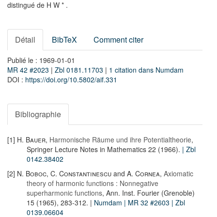
distingué de
H
W
*
.
Détail
BibTeX
Comment citer
Publié le : 1969-01-01
MR 42 #2023
|
Zbl 0181.11703
|
1 citation dans Numdam
DOI :
https://doi.org/10.5802/aif.331
Bibliographie
[1]
H. Bauer
,
Harmonische Räume und ihre Potentialtheorie
,
Springer Lecture Notes in Mathematics 22 (1966).
| Zbl
0142.38402
[2]
N. Boboc
,
C. Constantinescu
and
A. Cornea
,
Axiomatic
theory of harmonic functions : Nonnegative
superharmonic functions
, Ann. Inst. Fourier (Grenoble)
15 (1965), 283-312. |
Numdam
| MR 32 #2603
| Zbl
0139.06604