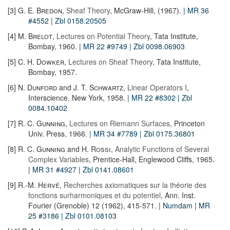
[3]
G. E. Bredon
,
Sheaf Theory
, McGraw-Hill, (1967).
| MR 36
#4552
| Zbl 0158.20505
[4]
M. Brelot
,
Lectures on Potential Theory
, Tata Institute,
Bombay, 1960.
| MR 22 #9749
| Zbl 0098.06903
[5]
C. H. Dowker
,
Lectures on Sheaf Theory
, Tata Institute,
Bombay, 1957.
[6]
N. Dunford
and
J. T. Schwartz
,
Linear Operators I
,
Interscience, New York, 1958.
| MR 22 #8302
| Zbl
0084.10402
[7]
R. C. Gunning
,
Lectures on Riemann Surfaces
, Princeton
Univ. Press, 1966.
| MR 34 #7789
| Zbl 0175.36801
[8]
R. C. Gunning
and
H. Rossi
,
Analytic Functions of Several
Complex Variables
, Prentice-Hall, Englewood Cliffs, 1965.
| MR 31 #4927
| Zbl 0141.08601
[9]
R.-M. Hervé
,
Recherches axiomatiques sur la théorie des
fonctions surharmoniques et du potentiel
, Ann. Inst.
Fourier (Grenoble) 12 (1962), 415-571. |
Numdam
| MR
25 #3186
| Zbl 0101.08103