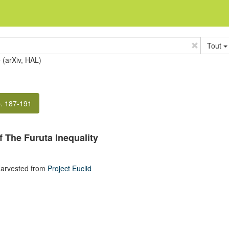
Tout
e (arXiv, HAL)
p. 187-191
 The Furuta Inequality
Harvested from
Project Euclid