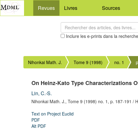
Revues
Livres
Sources
Inclure les e-prints dans la recherch
Nihonkai Math. J.
Tome 9 (1998)
no. 1
On Heinz-Kato Type Characterizations Of
Lin, C.-S.
Nihonkai Math. J.,
Tome 9 (1998) no. 1,
p. 187-191
/ 
Text on Project Euclid
PDF
Alt PDF