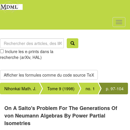
Toggl
naviga
Inclure les e-prints dans la
recherche (arXiv, HAL)
Nihonkai Math. J.
Tome 9 (1998)
no. 1
p. 97-104
On A Saito's Problem For The Generations Of
von Neumann Algebras By Power Partial
Isometries