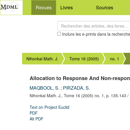
Revues
Livres
Sources
Inclure les e-prints dans la recherch
Nihonkai Math. J.
Tome 16 (2005)
no. 1
Allocation to Response And Non-respons
MAQBOOL, S.
;
PIRZADA, S.
Nihonkai Math. J.,
Tome 16 (2005) no. 1,
p. 135-143
/
Text on Project Euclid
PDF
Alt PDF