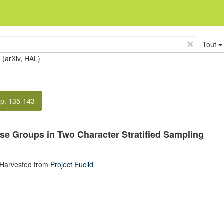
Tout
e (arXiv, HAL)
p. 135-143
e Groups in Two Character Stratified Sampling
 Harvested from
Project Euclid