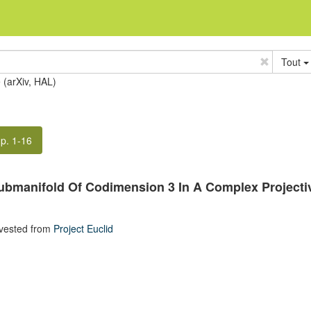
Tout
e (arXiv, HAL)
p. 1-16
Submanifold Of Codimension 3 In A Complex Projecti
vested from
Project Euclid