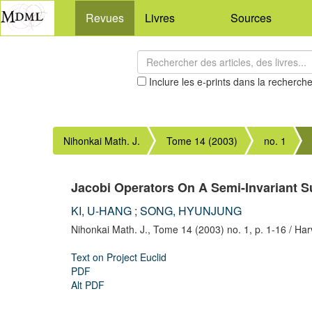
Revues
Livres
Sources
Inclure les e-prints dans la recherch
Nihonkai Math. J.
Tome 14 (2003)
no. 1
Jacobi Operators On A Semi-Invariant 
KI, U-HANG
;
SONG, HYUNJUNG
Nihonkai Math. J.,
Tome 14 (2003) no. 1,
p. 1-16
/ Har
Text on Project Euclid
PDF
Alt PDF