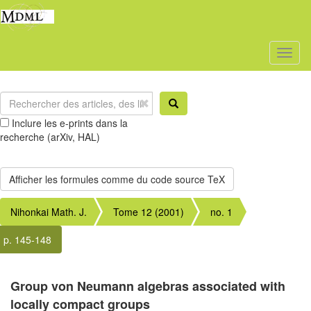
Toggl
naviga
Inclure les e-prints dans la
recherche (arXiv, HAL)
Nihonkai Math. J.
Tome 12 (2001)
no. 1
p. 145-148
Group von Neumann algebras associated with
locally compact groups