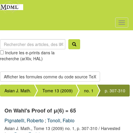
Toggl
naviga
Inclure les e-prints dans la
recherche (arXiv, HAL)
Asian J. Math.
Tome 13 (2009)
no. 1
p. 307-310
On Wahl's Proof of μ(6) = 65
Pignatelli, Roberto
;
Tonoli, Fabio
Asian J. Math.,
Tome 13 (2009) no. 1,
p. 307-310
/ Harvested