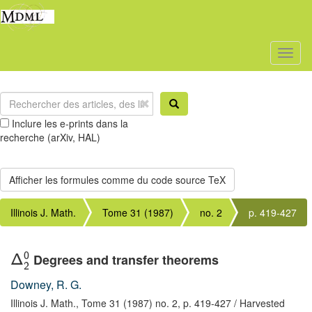
Toggl
naviga
Inclure les e-prints dans la
recherche (arXiv, HAL)
Illinois J. Math.
Tome 31 (1987)
no. 2
p. 419-427
0
Degrees and transfer theorems
Δ
2
Downey, R. G.
Illinois J. Math.,
Tome 31 (1987) no. 2,
p. 419-427
/ Harvested