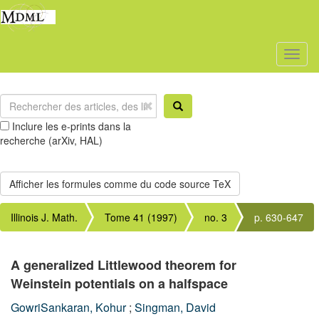
Toggl
naviga
Inclure les e-prints dans la
recherche (arXiv, HAL)
Illinois J. Math.
Tome 41 (1997)
no. 3
p. 630-647
A generalized Littlewood theorem for
Weinstein potentials on a halfspace
GowriSankaran, Kohur
;
Singman, David