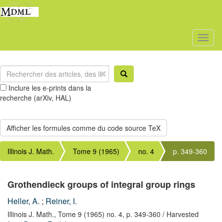
Toggl
naviga
Inclure les e-prints dans la
recherche (arXiv, HAL)
Illinois J. Math.
Tome 9 (1965)
no. 4
p. 349-360
Grothendieck groups of integral group rings
Heller, A.
;
Reiner, I.
Illinois J. Math.,
Tome 9 (1965) no. 4,
p. 349-360
/ Harvested