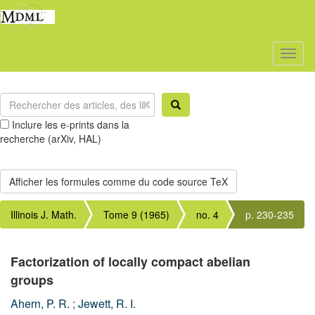
Toggl
naviga
Inclure les e-prints dans la
recherche (arXiv, HAL)
Illinois J. Math.
Tome 9 (1965)
no. 4
p. 230-235
Factorization of locally compact abelian
groups
Ahern, P. R.
;
Jewett, R. I.