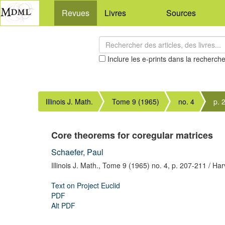
Revues
Livres
Sources
Inclure les e-prints dans la recherch
Illinois J. Math.
Tome 9 (1965)
no. 4
p. 
Core theorems for coregular matrices
Schaefer, Paul
Illinois J. Math.,
Tome 9 (1965) no. 4,
p. 207-211
/ Har
Text on Project Euclid
PDF
Alt PDF