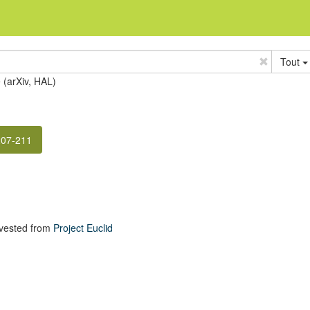
Tout
e (arXiv, HAL)
207-211
vested from
Project Euclid