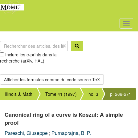
Toggl
naviga
Inclure les e-prints dans la
recherche (arXiv, HAL)
Illinois J. Math.
Tome 41 (1997)
no. 3
p. 266-271
Canonical ring of a curve is Koszul: A simple
proof
Pareschi, Giuseppe
;
Purnaprajna, B. P.