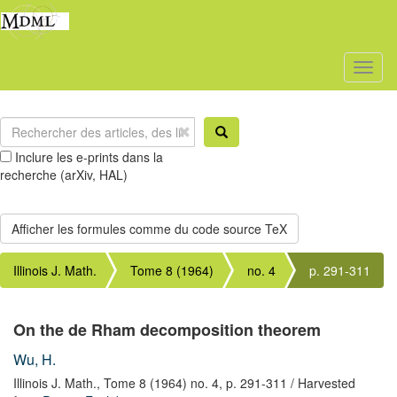
Toggl
naviga
Inclure les e-prints dans la
recherche (arXiv, HAL)
Illinois J. Math.
Tome 8 (1964)
no. 4
p. 291-311
On the de Rham decomposition theorem
Wu, H.
Illinois J. Math.,
Tome 8 (1964) no. 4,
p. 291-311
/ Harvested