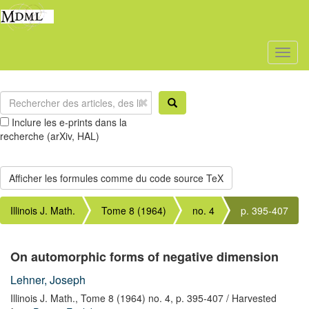
Toggl
naviga
Inclure les e-prints dans la
recherche (arXiv, HAL)
Illinois J. Math.
Tome 8 (1964)
no. 4
p. 395-407
On automorphic forms of negative dimension
Lehner, Joseph
Illinois J. Math.,
Tome 8 (1964) no. 4,
p. 395-407
/ Harvested