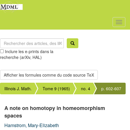
Toggl
naviga
Inclure les e-prints dans la
recherche (arXiv, HAL)
Illinois J. Math.
Tome 9 (1965)
no. 4
p. 602-607
A note on homotopy in homeomorphism
spaces
Hamstrom, Mary-Elizabeth