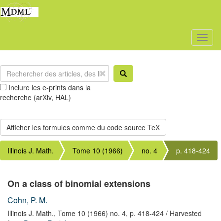
Toggl
naviga
Inclure les e-prints dans la
recherche (arXiv, HAL)
Illinois J. Math.
Tome 10 (1966)
no. 4
p. 418-424
On a class of binomial extensions
Cohn, P. M.
Illinois J. Math.,
Tome 10 (1966) no. 4,
p. 418-424
/ Harvested