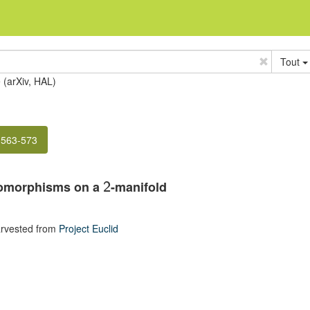
Tout
e (arXiv, HAL)
 563-573
eomorphisms on a
-manifold
2
rvested from
Project Euclid