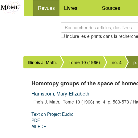
Revues
Livres
Sources
Inclure les e-prints dans la recherch
Illinois J. Math.
Tome 10 (1966)
no. 4
p.
Homotopy groups of the space of hom
Hamstrom, Mary-Elizabeth
Illinois J. Math.,
Tome 10 (1966) no. 4,
p. 563-573
/ Ha
Text on Project Euclid
PDF
Alt PDF