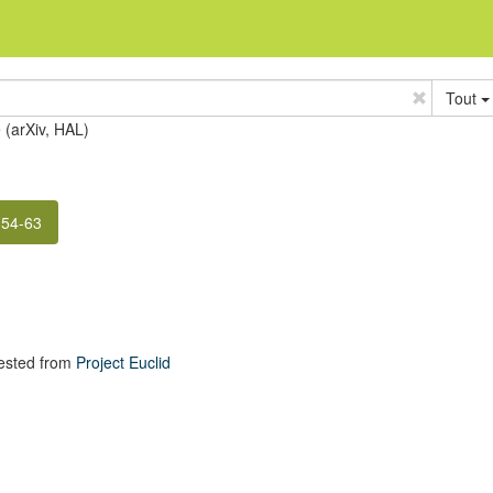
Tout
e (arXiv, HAL)
 54-63
ested from
Project Euclid