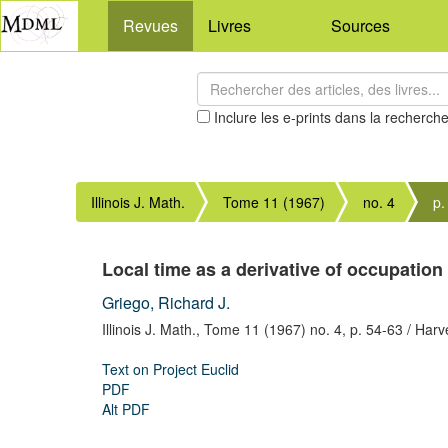
Revues
Livres
Sources
Inclure les e-prints dans la recherch
Illinois J. Math.
Tome 11 (1967)
no. 4
p.
Local time as a derivative of occupation
Griego, Richard J.
Illinois J. Math.,
Tome 11 (1967) no. 4,
p. 54-63
/ Harv
Text on Project Euclid
PDF
Alt PDF