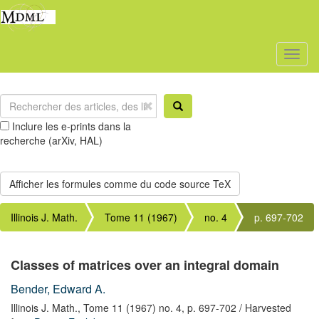
Toggl
naviga
Inclure les e-prints dans la
recherche (arXiv, HAL)
Illinois J. Math.
Tome 11 (1967)
no. 4
p. 697-702
Classes of matrices over an integral domain
Bender, Edward A.
Illinois J. Math.,
Tome 11 (1967) no. 4,
p. 697-702
/ Harvested