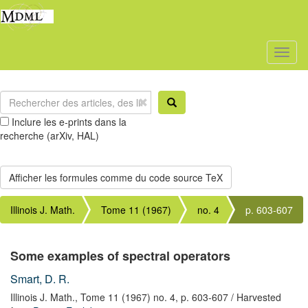
Toggl
naviga
Inclure les e-prints dans la
recherche (arXiv, HAL)
Illinois J. Math.
Tome 11 (1967)
no. 4
p. 603-607
Some examples of spectral operators
Smart, D. R.
Illinois J. Math.,
Tome 11 (1967) no. 4,
p. 603-607
/ Harvested