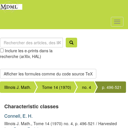
Toggl
naviga
Inclure les e-prints dans la
recherche (arXiv, HAL)
Illinois J. Math.
Tome 14 (1970)
no. 4
p. 496-521
Characteristic classes
Connell, E. H.
Illinois J. Math.,
Tome 14 (1970) no. 4,
p. 496-521
/ Harvested