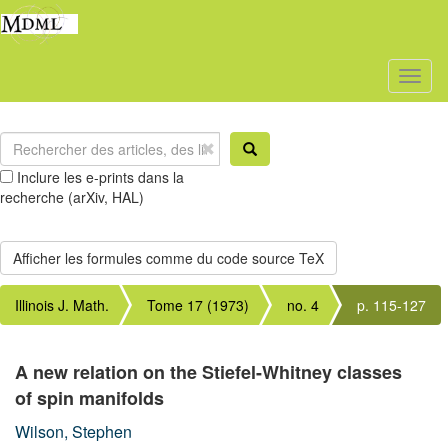
Toggl
naviga
Inclure les e-prints dans la
recherche (arXiv, HAL)
Illinois J. Math.
Tome 17 (1973)
no. 4
p. 115-127
A new relation on the Stiefel-Whitney classes
of spin manifolds
Wilson, Stephen