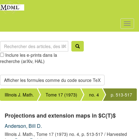
Toggl
naviga
Inclure les e-prints dans la
recherche (arXiv, HAL)
Illinois J. Math.
Tome 17 (1973)
no. 4
p. 513-517
Projections and extension maps in $C(T)$
Anderson, Bill D.
Illinois J. Math.,
Tome 17 (1973) no. 4,
p. 513-517
/ Harvested