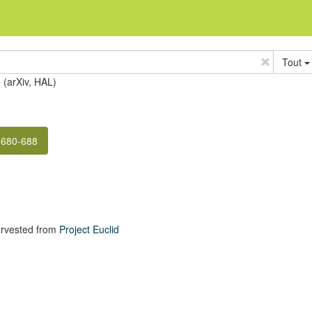
Tout
e (arXiv, HAL)
 680-688
rvested from
Project Euclid