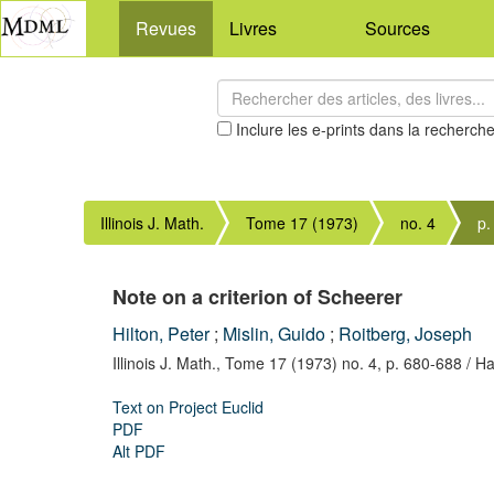
Revues
Livres
Sources
Inclure les e-prints dans la recherch
Illinois J. Math.
Tome 17 (1973)
no. 4
p.
Note on a criterion of Scheerer
Hilton, Peter
;
Mislin, Guido
;
Roitberg, Joseph
Illinois J. Math.,
Tome 17 (1973) no. 4,
p. 680-688
/ Ha
Text on Project Euclid
PDF
Alt PDF