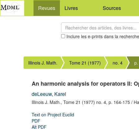
Revues
Livres
Sources
Inclure les e-prints dans la recherch
Illinois J. Math.
Tome 21 (1977)
no. 4
p.
An harmonic analysis for operators II: O
deLeeuw, Karel
Illinois J. Math.,
Tome 21 (1977) no. 4,
p. 164-175
/ Ha
Text on Project Euclid
PDF
Alt PDF