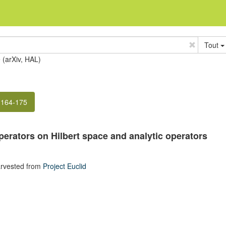
Tout
e (arXiv, HAL)
 164-175
perators on Hilbert space and analytic operators
rvested from
Project Euclid