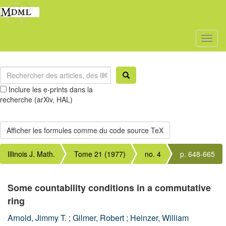
Toggl
naviga
Inclure les e-prints dans la
recherche (arXiv, HAL)
Illinois J. Math.
Tome 21 (1977)
no. 4
p. 648-665
Some countability conditions in a commutative
ring
Arnold, Jimmy T.
;
Gilmer, Robert
;
Heinzer, William