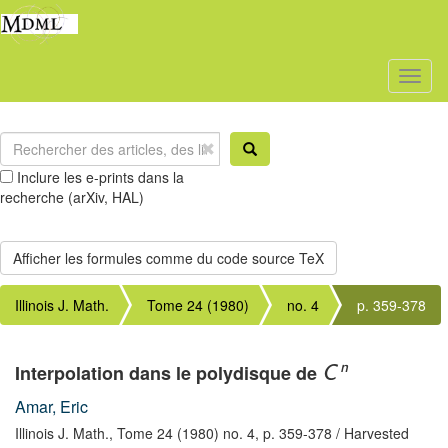
Toggl
naviga
Inclure les e-prints dans la
recherche (arXiv, HAL)
Illinois J. Math.
Tome 24 (1980)
no. 4
p. 359-378
n
Interpolation dans le polydisque de
C
Amar, Eric
Illinois J. Math.,
Tome 24 (1980) no. 4,
p. 359-378
/ Harvested