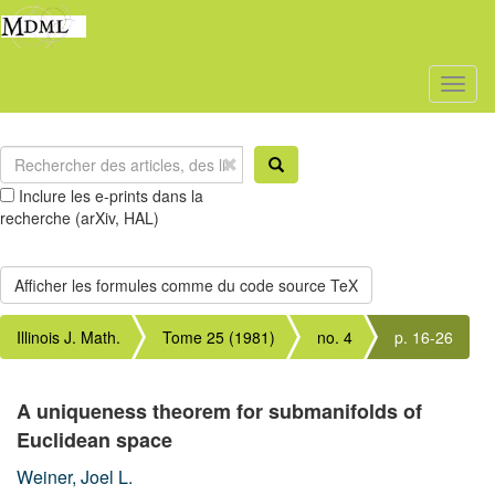
Toggl
naviga
Inclure les e-prints dans la
recherche (arXiv, HAL)
Illinois J. Math.
Tome 25 (1981)
no. 4
p. 16-26
A uniqueness theorem for submanifolds of
Euclidean space
Weiner, Joel L.