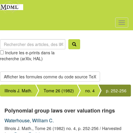
Toggl
naviga
Inclure les e-prints dans la
recherche (arXiv, HAL)
Illinois J. Math.
Tome 26 (1982)
no. 4
p. 252-256
Polynomial group laws over valuation rings
Waterhouse, William C.
Illinois J. Math.,
Tome 26 (1982) no. 4,
p. 252-256
/ Harvested