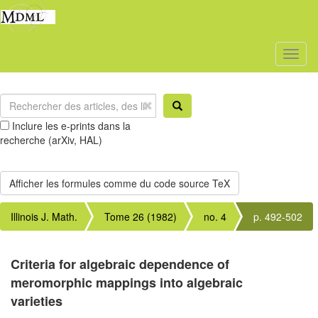
Toggl
naviga
Inclure les e-prints dans la
recherche (arXiv, HAL)
Illinois J. Math.
Tome 26 (1982)
no. 4
p. 492-502
Criteria for algebraic dependence of
meromorphic mappings into algebraic
varieties