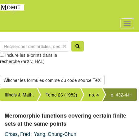
Toggl
naviga
Inclure les e-prints dans la
recherche (arXiv, HAL)
Illinois J. Math.
Tome 26 (1982)
no. 4
p. 432-441
Meromorphic functions covering certain finite
sets at the same points
Gross, Fred
;
Yang, Chung-Chun