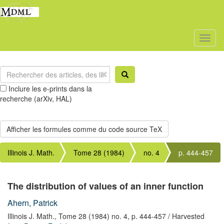
Toggl
naviga
Inclure les e-prints dans la
recherche (arXiv, HAL)
Illinois J. Math.
Tome 28 (1984)
no. 4
p. 444-457
The distribution of values of an inner function
Ahern, Patrick
Illinois J. Math.,
Tome 28 (1984) no. 4,
p. 444-457
/ Harvested