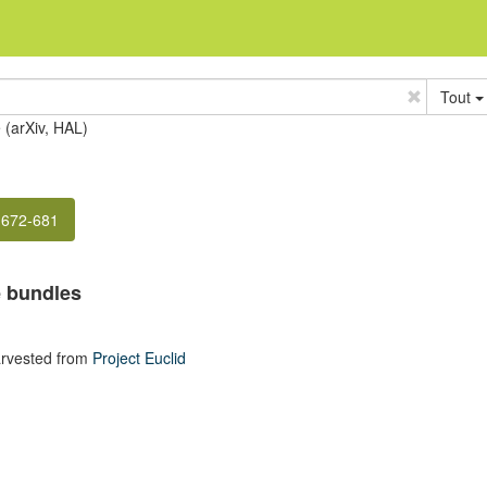
Tout
e (arXiv, HAL)
 672-681
ne bundles
rvested from
Project Euclid