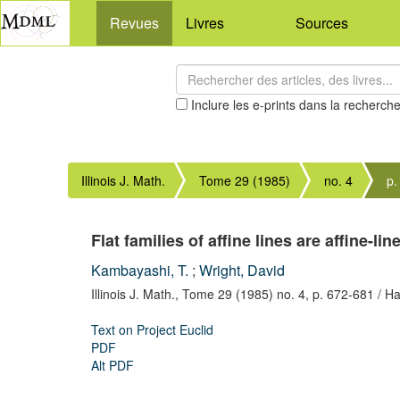
Revues
Livres
Sources
Inclure les e-prints dans la recherch
Illinois J. Math.
Tome 29 (1985)
no. 4
p.
Flat families of affine lines are affine-li
Kambayashi, T.
;
Wright, David
Illinois J. Math.,
Tome 29 (1985) no. 4,
p. 672-681
/ Ha
Text on Project Euclid
PDF
Alt PDF