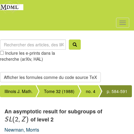
Toggl
naviga
Inclure les e-prints dans la
recherche (arXiv, HAL)
Illinois J. Math.
Tome 32 (1988)
no. 4
p. 584-591
An asymptotic result for subgroups of
of level 2
S
L
(
2
,
Z
)
Newman, Morris