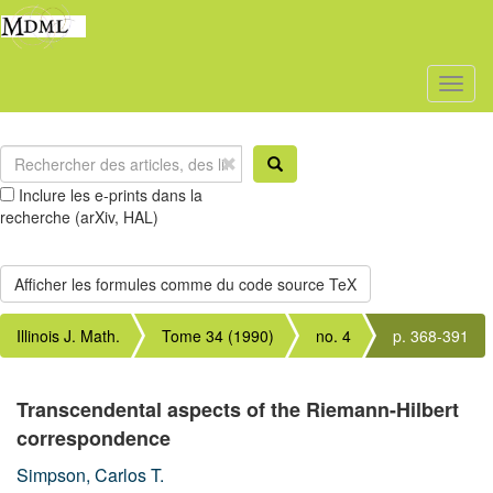
Toggl
naviga
Inclure les e-prints dans la
recherche (arXiv, HAL)
Illinois J. Math.
Tome 34 (1990)
no. 4
p. 368-391
Transcendental aspects of the Riemann-Hilbert
correspondence
Simpson, Carlos T.