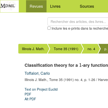
Revues
Livres
Sources
Inclure les e-prints dans la recherch
Illinois J. Math.
Tome 35 (1991)
no. 4
p.
Classification theory for a
-ary functio
1
Toffalori, Carlo
Illinois J. Math.,
Tome 35 (1991) no. 4,
p. 1-26
/ Harve
Text on Project Euclid
PDF
Alt PDF