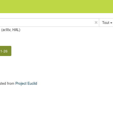
Tout
e (arXiv, HAL)
 1-26
n
sted from
Project Euclid