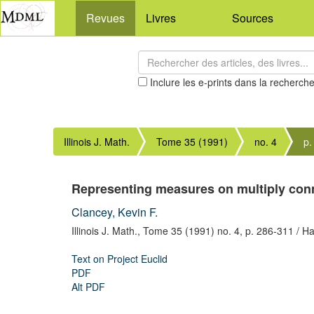
Revues
Livres
Sources
Inclure les e-prints dans la recherch
Illinois J. Math.
Tome 35 (1991)
no. 4
p.
Representing measures on multiply con
Clancey, Kevin F.
Illinois J. Math.,
Tome 35 (1991) no. 4,
p. 286-311
/ Ha
Text on Project Euclid
PDF
Alt PDF