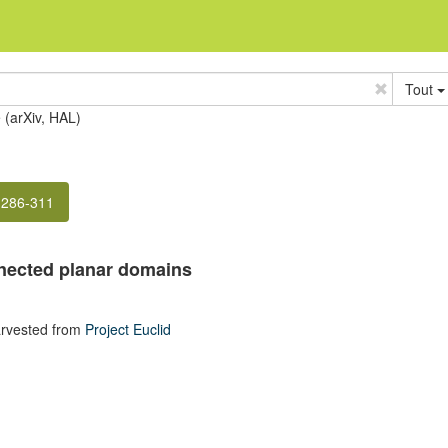
Tout
e (arXiv, HAL)
 286-311
nected planar domains
rvested from
Project Euclid