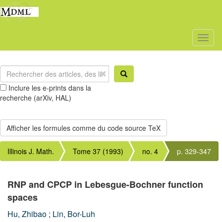
Toggl
naviga
Inclure les e-prints dans la
recherche (arXiv, HAL)
Illinois J. Math.
Tome 37 (1993)
no. 4
p. 329-347
RNP and CPCP in Lebesgue-Bochner function
spaces
Hu, Zhibao
;
Lin, Bor-Luh