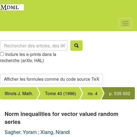
Toggl
naviga
Inclure les e-prints dans la
recherche (arXiv, HAL)
Illinois J. Math.
Tome 40 (1996)
no. 4
p. 535-552
Norm inequalities for vector valued random
series
Sagher, Yoram
;
Xiang, Niandi