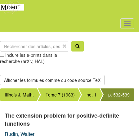
Toggl
naviga
Inclure les e-prints dans la
recherche (arXiv, HAL)
Illinois J. Math.
Tome 7 (1963)
no. 1
p. 532-539
The extension problem for positive-definite
functions
Rudin, Walter