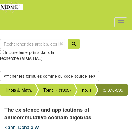
Toggl
naviga
Inclure les e-prints dans la
recherche (arXiv, HAL)
Illinois J. Math.
Tome 7 (1963)
no. 1
p. 376-395
The existence and applications of
anticommutative cochain algebras
Kahn, Donald W.