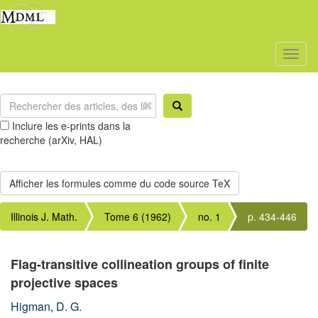
Toggl
naviga
Inclure les e-prints dans la
recherche (arXiv, HAL)
Illinois J. Math.
Tome 6 (1962)
no. 1
p. 434-446
Flag-transitive collineation groups of finite
projective spaces
Higman, D. G.