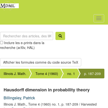
Toggl
naviga
Inclure les e-prints dans la
recherche (arXiv, HAL)
Illinois J. Math.
Tome 4 (1960)
no. 1
p. 187-209
Hausdorff dimension in probability theory
Billingsley, Patrick
Illinois J. Math.,
Tome 4 (1960) no. 1,
p. 187-209
/ Harvested