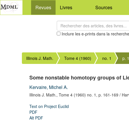
Revues
Livres
Sources
Inclure les e-prints dans la recherch
Illinois J. Math.
Tome 4 (1960)
no. 1
p. 
Some nonstable homotopy groups of Li
Kervaire, Michel A.
Illinois J. Math.,
Tome 4 (1960) no. 1,
p. 161-169
/ Har
Text on Project Euclid
PDF
Alt PDF