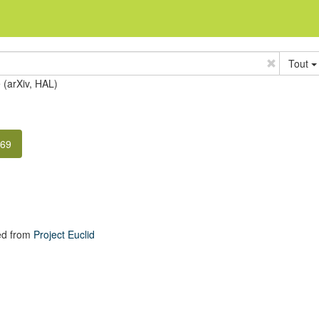
Tout
e (arXiv, HAL)
169
ed from
Project Euclid