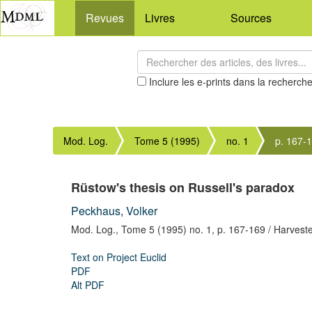
Revues
Livres
Sources
Inclure les e-prints dans la recherch
Mod. Log.
Tome 5 (1995)
no. 1
p. 167-
Rüstow's thesis on Russell's paradox
Peckhaus, Volker
Mod. Log.,
Tome 5 (1995) no. 1,
p. 167-169
/ Harvest
Text on Project Euclid
PDF
Alt PDF