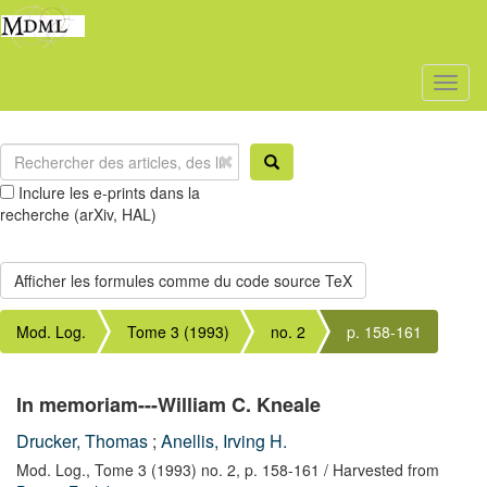
Toggl
naviga
Inclure les e-prints dans la
recherche (arXiv, HAL)
Mod. Log.
Tome 3 (1993)
no. 2
p. 158-161
In memoriam---William C. Kneale
Drucker, Thomas
;
Anellis, Irving H.
Mod. Log.,
Tome 3 (1993) no. 2,
p. 158-161
/ Harvested from