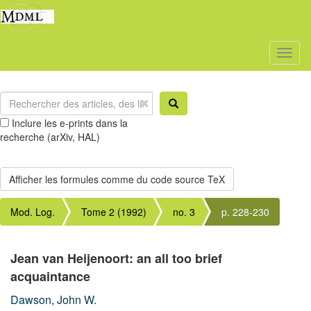
Toggl
naviga
Inclure les e-prints dans la
recherche (arXiv, HAL)
Mod. Log.
Tome 2 (1992)
no. 3
p. 228-230
Jean van Heijenoort: an all too brief
acquaintance
Dawson, John W.