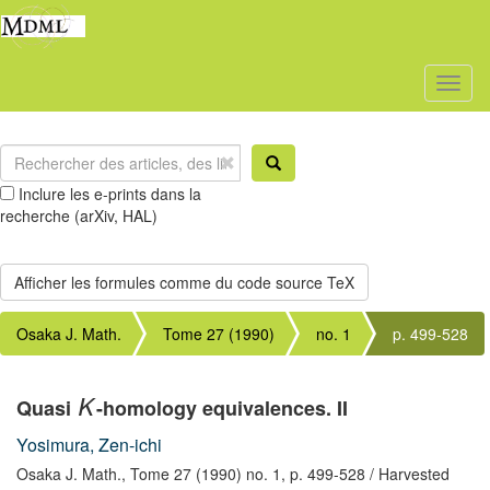
Toggl
naviga
Inclure les e-prints dans la
recherche (arXiv, HAL)
Osaka J. Math.
Tome 27 (1990)
no. 1
p. 499-528
Quasi
-homology equivalences. II
K
Yosimura, Zen-ichi
Osaka J. Math.,
Tome 27 (1990) no. 1,
p. 499-528
/ Harvested